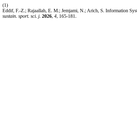
(1)
Eddif, F.-Z.; Rajaallah, E. M.; Jemjami, N.; Arich, S. Information 
sustain. sport. sci. j.
2026
,
4
, 165-181.